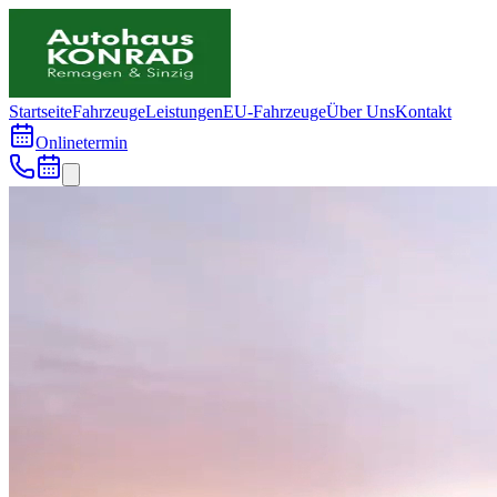
Startseite
Fahrzeuge
Leistungen
EU-Fahrzeuge
Über Uns
Kontakt
Onlinetermin