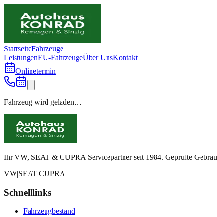
Startseite
Fahrzeuge
Leistungen
EU-Fahrzeuge
Über Uns
Kontakt
Onlinetermin
Fahrzeug wird geladen…
Ihr VW, SEAT & CUPRA Servicepartner seit 1984. Geprüfte Gebrauch
VW
|
SEAT
|
CUPRA
Schnelllinks
Fahrzeugbestand