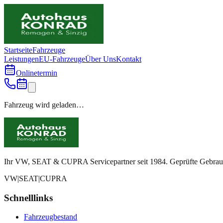
Startseite
Fahrzeuge
Leistungen
EU-Fahrzeuge
Über Uns
Kontakt
Onlinetermin
Fahrzeug wird geladen…
Ihr VW, SEAT & CUPRA Servicepartner seit 1984. Geprüfte Gebrauch
VW
|
SEAT
|
CUPRA
Schnelllinks
Fahrzeugbestand