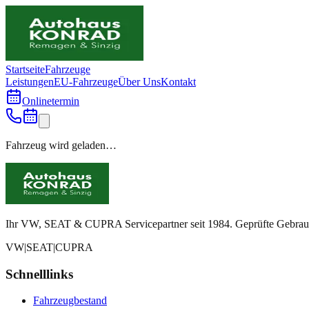
Startseite
Fahrzeuge
Leistungen
EU-Fahrzeuge
Über Uns
Kontakt
Onlinetermin
Fahrzeug wird geladen…
Ihr VW, SEAT & CUPRA Servicepartner seit 1984. Geprüfte Gebrauch
VW
|
SEAT
|
CUPRA
Schnelllinks
Fahrzeugbestand